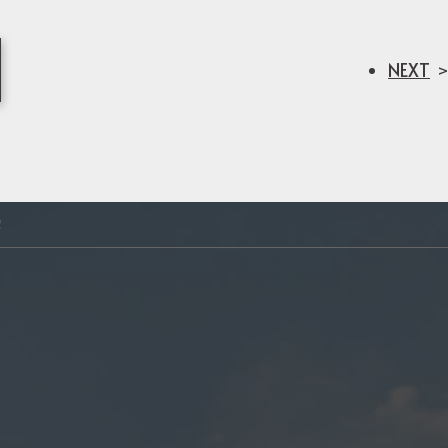
NEXT
！