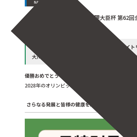
NAWA新聞
2025.12.08
［2025.11月特別号］内閣総理大臣杯 第6
内閣総理大臣杯 第62回全日本社会人ウエイト
大川 健人
優勝おめでとう！！
2028年のオリンピック出場を目指して、頑張って
さらなる発展と皆様の健康を願って、ご安全に！