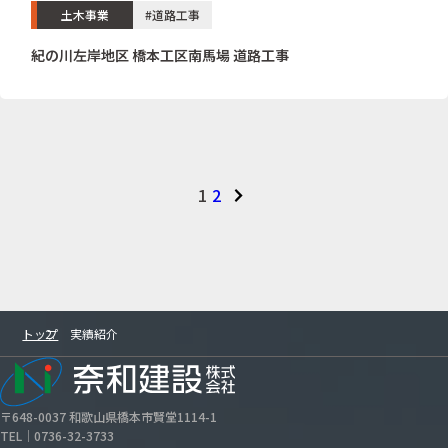
土木事業
#道路工事
紀の川左岸地区 橋本工区南馬場 道路工事
1
2
トップ
実績紹介
〒648-0037 和歌山県橋本市賢堂1114-1
TEL｜0736-32-3733