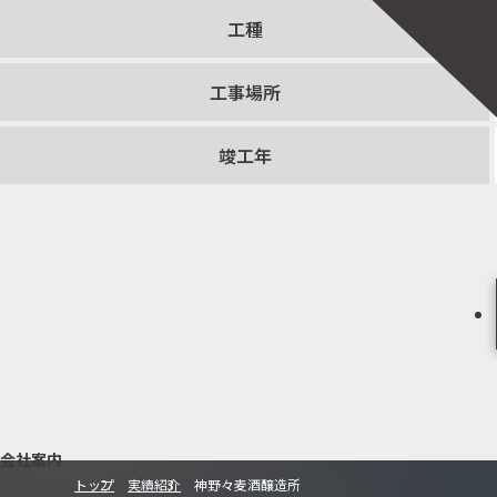
工種
工事場所
竣工年
会社案内
トップ
実績紹介
神野々麦酒醸造所