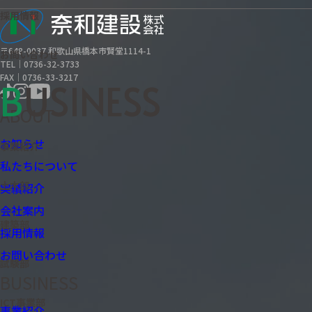
採用情報
〒648-0037 和歌山県橋本市賢堂1114-1
お問い合わせ
TEL｜0736-32-3733
FAX｜0736-33-3217
B
USINESS
ABOUT
お知らせ
事業紹介
私たちについて
土木部
実績紹介
会社案内
建築部
採用情報
お問い合わせ
試験部
BUSINESS
ICT事業部
事業紹介