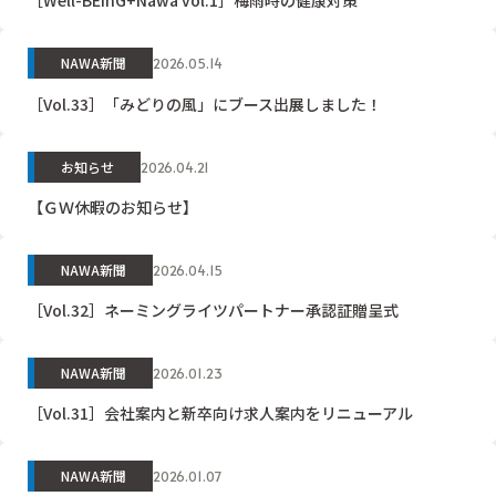
［Well-BEinG+Nawa vol.1］梅雨時の健康対策
NAWA新聞
2026.05.14
［Vol.33］「みどりの風」にブース出展しました！
お知らせ
2026.04.21
【ＧＷ休暇のお知らせ】
NAWA新聞
2026.04.15
［Vol.32］ネーミングライツパートナー承認証贈呈式
NAWA新聞
2026.01.23
［Vol.31］会社案内と新卒向け求人案内をリニューアル
NAWA新聞
2026.01.07