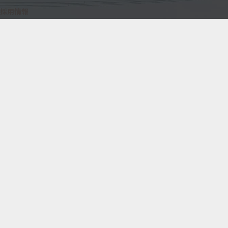
採用情報
お問い合わせ
B
USINESS
事業紹介
土木部
建築部
試験部
ICT事業部